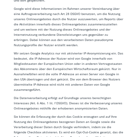
und dort gespeichert.
Google wird diese Informationen im Rahmen unserer Vereinbarung über
eine Auftragsverarbeitung nach Art 28 DSGVO benutzen, um die Nutzung
unseres Onlineangebotes durch die Nutzer auszuwerten, um Reports über
die Aktivitäten innerhalb dieses Onlineangebotes zusammenzustellen
und um weitere mit der Nutzung dieses Onlineangebotes und der
Internetnutzung verbundene Dienstleistungen uns gegenüber zu
erbringen. Dabei können aus den verarbeiteten Daten pseudonyme
Nutzungsprofile der Nutzer erstellt werden.
Wir setzen Google Analytics nur mit aktivierter IP-Anonymisierung ein. Das
bedeutet, die IP-Adresse der Nutzer wird von Google innerhalb von
Mitgliedstaaten der Europäischen Union oder in anderen Vertragsstaaten
des Abkommens über den Europäischen Wirtschaftsraum gekürzt. Nur in
Ausnahmefällen wird die volle IP-Adresse an einen Server von Google in
den USA übertragen und dort gekürzt. Die von dem Browser des Nutzers
übermittelte IP-Adresse wird nicht mit anderen Daten von Google
zusammengeführt.
Die Datenverarbeitung erfolgt auf Grundlage unseres berechtigten
Interesses (Art. 6 Abs. 1 lit. f DSGVO). Dieses ist die Verbesserung unseres
Onlineangebotes mithilfe der erhobenen anonymisierten Daten.
Sie können die Erfassung der durch das Cookie erzeugten und auf Ihre
Nutzung des Onlineangebotes bezogenen Daten an Google sowie die
Verarbeitung dieser Daten durch Google verhindern, indem sie die
folgende Checkbox aktivieren. Es wird ein Opt-Out-Cookie gesetzt, das die