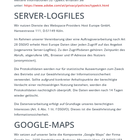
Weitere Informationen zu Typekit erhalten Sie
unter:
https://www.adobe.com/at/privacy/policies/typekit.html
SERVER-LOGFILES
Wir nutzen Dienste des Webspace-Providers Host Europe GmbH,
Hansestrasse 111, D-51149 Köln.
Im Rahmen unserer Vereinbarung über eine Auftragsverarbeitung nach Art
28 DSGVO erhebt Host Europe Daten über jeden Zugriff auf das Angebot
(sogenannte Server-Logfiles). Zu den Zugriffsdaten gehören: Zeitpunkt des
Abrufs, abgerufene URL, Browser und IP-Adresse des Nutzers
(anonymisiert).
Die Protokolldaten werden nur für statistische Auswertungen zum Zweck
des Betriebs und zur Gewährleistung der Informationssicherheit
verwendet. Sollte aufgrund konkreter Anhaltspunkte der berechtigte
Verdacht einer rechtswidrigen Nutzung bestehen, werden die
Protokolldaten nachträglich überprüft. Die Daten werden nach 14 Tagen
wieder gelöscht.
Die Datenverarbeitung erfolgt auf Grundlage unseres berechtigten
Interesses (Art. 6 Abs. 1 lit. f DSGVO). Dieses ist die Gewährleistung der
Informationssicherheit.
GOOGLE-MAPS
Wir setzen auf unserer Seite die Komponente „Google Maps“ der Firma
Google Inc., 1600 Amphitheatre Parkway, Mountain View, CA 94043 USA,