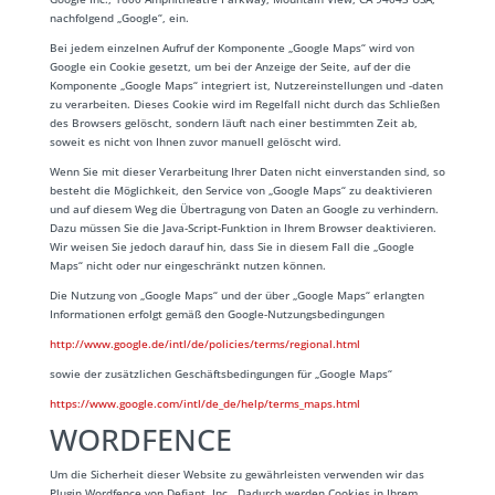
nachfolgend „Google“, ein.
Bei jedem einzelnen Aufruf der Komponente „Google Maps“ wird von
Google ein Cookie gesetzt, um bei der Anzeige der Seite, auf der die
Komponente „Google Maps“ integriert ist, Nutzereinstellungen und -daten
zu verarbeiten. Dieses Cookie wird im Regelfall nicht durch das Schließen
des Browsers gelöscht, sondern läuft nach einer bestimmten Zeit ab,
soweit es nicht von Ihnen zuvor manuell gelöscht wird.
Wenn Sie mit dieser Verarbeitung Ihrer Daten nicht einverstanden sind, so
besteht die Möglichkeit, den Service von „Google Maps“ zu deaktivieren
und auf diesem Weg die Übertragung von Daten an Google zu verhindern.
Dazu müssen Sie die Java-Script-Funktion in Ihrem Browser deaktivieren.
Wir weisen Sie jedoch darauf hin, dass Sie in diesem Fall die „Google
Maps“ nicht oder nur eingeschränkt nutzen können.
Die Nutzung von „Google Maps“ und der über „Google Maps“ erlangten
Informationen erfolgt gemäß den Google-Nutzungsbedingungen
http://www.google.de/intl/de/policies/terms/regional.html
sowie der zusätzlichen Geschäftsbedingungen für „Google Maps“
https://www.google.com/intl/de_de/help/terms_maps.html
WORDFENCE
Um die Sicherheit dieser Website zu gewährleisten verwenden wir das
Plugin Wordfence von Defiant, Inc.. Dadurch werden Cookies in Ihrem